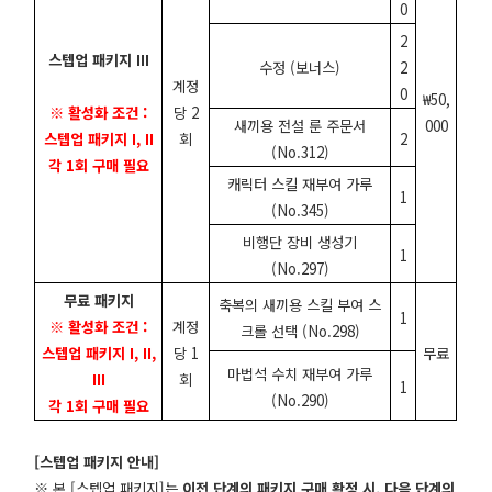
0
2
스텝업 패키지 III
수정 (보너스)
2
계정
0
₩50,
※ 활성화 조건 :
당 2
새끼용 전설 룬 주문서
000
스텝업 패키지 I, II
회
2
(No.312)
각 1회 구매 필요
캐릭터 스킬 재부여 가루
1
(No.345)
비행단 장비 생성기
1
(No.297)
무료 패키지
축복의 새끼용 스킬 부여 스
1
※ 활성화 조건 :
계정
크롤 선택 (No.298)
스텝업 패키지 I, II,
당 1
무료
마법석 수치 재부여 가루
III
회
1
(No.290)
각 1회 구매 필요
[스텝업 패키지 안내]
※
본 [스텝업 패키지]는
이전 단계의 패키지 구매 확정 시, 다음 단계의