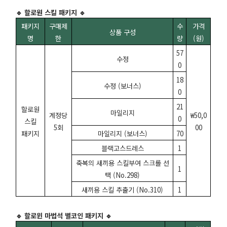
🔹 할로원 스킬 패키지 🔹
패키지
구매제
수
가격
상품 구성
명
한
량
(원)
57
수정
0
18
수정 (보너스)
0
21
할로원
마일리지
계정당
₩50,0
0
스킬
5회
00
패키지
마일리지 (보너스)
70
블랙고스드레스
1
축복의 새끼용 스킬부여 스크롤 선
1
택 (No.298)
새끼용 스킬 추출기 (No.310)
1
🔹 할로윈 마법석 별코인 패키지 🔹