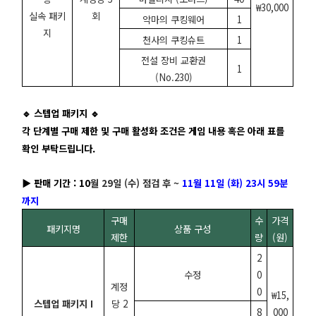
₩30,000
실속 패키
회
악마의 쿠킹웨어
1
지
천사의 쿠킹슈트
1
전설 장비 교환권
1
(No.230)
🔹 스텝업 패키지 🔹
각 단계별 구매 제한 및 구매 활성화 조건은 게임 내용 혹은 아래 표를
확인 부탁드립니다.
▶
판매 기간 : 10
월 29일 (수) 점검 후 ~
11
월 11일 (화) 23시 59분
까지
구매
수
가격
패키지명
상품 구성
제한
량
(원)
2
수정
0
계정
0
₩15,
스텝업 패키지 I
당 2
8
000