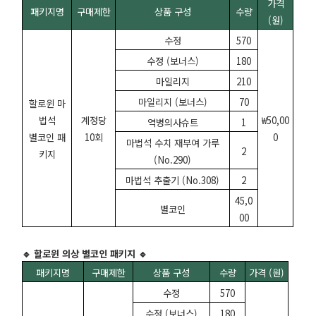
가격
패키지명
구매제한
상품 구성
수량
(원)
수정
570
수정 (보너스)
180
마일리지
210
마일리지 (보너스)
70
할로윈 마
법석
계정당
₩50,00
역병의사슈트
1
별코인 패
10회
0
마법석 수치 재부여 가루
2
키지
(No.290)
마법석 추출기 (No.308)
2
45,0
별코인
00
🔹 할로윈 의상 별코인 패키지 🔹
패키지명
구매제한
상품 구성
수량
가격 (원)
수정
570
수정 (보너스)
180