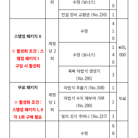
회
수정 (보너스)
0
전설 장비 교환권 (No.230)
1
4
수정
1
스텝업 패키지 II
0
계정
1
₩30,
※ 활성화 조건 : 스
당 2
수정 (보너스)
4
000
텝업 패키지 I
회
0
구입 시 활성화
축복 마법석 생성기
3
(No.295)
무료 패키지
마법석 추출기 (No.308)
1
계정
마법석 수치 재부여 가루
무료
1
※ 활성화 조건 :
당 1
(No.290)
스텝업 패키지 I, II
회
빛의 조각 주머니 (No.237)
3
각 1회 구매 필요
6
수정
8