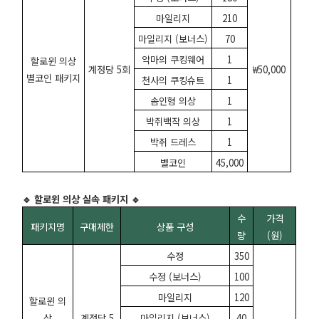
마일리지
210
마일리지 (보너스)
70
악마의 쿠킹웨어
1
할로윈 의상
계정당 5회
₩50,000
별코인 패키지
천사의 쿠킹슈트
1
솜인형 의상
1
박쥐백작 의상
1
박쥐 드레스
1
별코인
45,000
🔹 할로윈 의상 실속 패키지 🔹
수
가격
패키지명
구매제한
상품 구성
량
(원)
수정
350
수정 (보너스)
100
마일리지
120
할로윈 의
상
계정당 5
마일리지 (보너스)
40