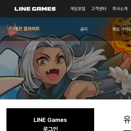
게임포털
고객센터
회사소개
공지
게임 가이
공지사항
드플사관학
이벤트
확률 정보
유
LINE Games
로그인