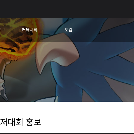
드
커뮤니티
도감
교
자유게시판
캐릭터
팁&노하우
새끼용
건의게시판
아이템
비행단 모집
신의문장
유저대회 홍보
🎊응원 한마당
저대회 홍보