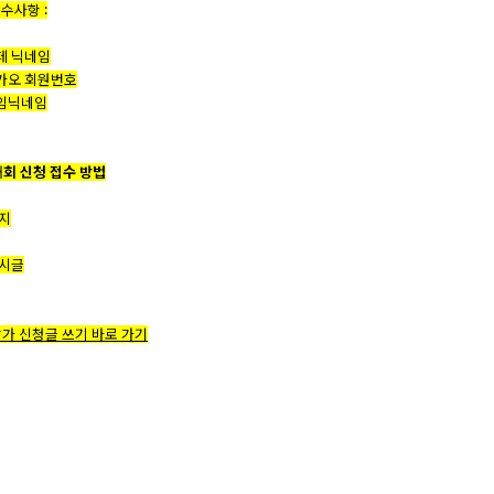
수사항 :
카페 닉네임
카카오 회원번호
게임닉네임
대회 신청 접수 방법
지
시글
참가 신청글 쓰기 바로 가기