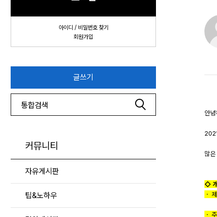
아이디 / 비밀번호 찾기
회원가입
글쓰기
안녕
202
커뮤니티
많은
자유게시판
◇ 
ㆍ 제
팁&노하우
ㆍ 주