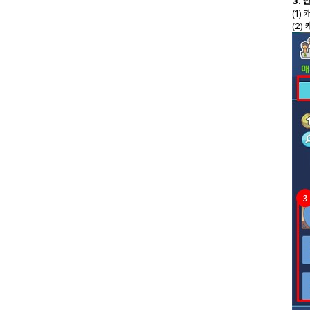
3. 
(1)
(2