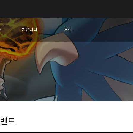
드
커뮤니티
도감
교
자유게시판
캐릭터
팁&노하우
새끼용
건의게시판
아이템
비행단 모집
신의문장
유저대회 홍보
🎊응원 한마당
벤트