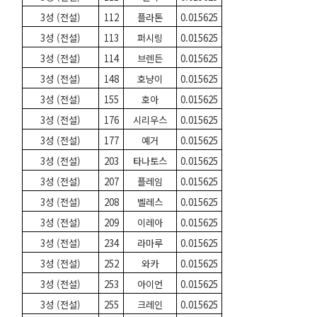
3성 (전설)
112
플라톤
0.015625
3성 (전설)
113
퍼시링
0.015625
3성 (전설)
114
브렌든
0.015625
3성 (전설)
148
호냥이
0.015625
3성 (전설)
155
호아
0.015625
3성 (전설)
176
시리우스
0.015625
3성 (전설)
177
예거
0.015625
3성 (전설)
203
타나토스
0.015625
3성 (전설)
207
플레임
0.015625
3성 (전설)
208
벨레스
0.015625
3성 (전설)
209
이레아
0.015625
3성 (전설)
234
라마루
0.015625
3성 (전설)
252
와카
0.015625
3성 (전설)
253
아이언
0.015625
3성 (전설)
255
크레인
0.015625