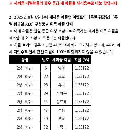
※
새끼용 개별확률의 경우 등급 내 확률을 새끼용수로 나눈 값입니다.
2)
2025년 8월 6일 (수)
새끼용 확률업 이벤트의
[특별 황금알], [특
별 황금알 X10] 구성품별 획득 확률 안내
※ 아래 확률은 전설 등급 확정 소환으로 획득하는 새끼용 획득 확률을
제외한 매 회 소환 시 적용되는 확률입니다.
※ 확률 표기의 경우 소숫점 4자리 이하까지 표기하고 있으며, 4자리 이
하 자릿수로 인해 합산 확률이 100%로 맞춰지지 않을 수 있습니다.
등급
번호
새끼용 이름
확률 (%)
2성 (희귀)
6
냥이
1.55172
2성 (희귀)
22
모모
1.55172
2성 (희귀)
28
유니
1.55172
2성 (희귀)
29
작아용
1.55172
2성 (희귀)
34
앙드레
1.55172
2성 (희귀)
43
블링
1.55172
2성 (희귀)
50
푸릉
1.55172
2성 (희귀)
52
나목이
1.55172