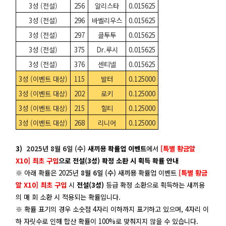
3성 (전설)
256
알리스타
0.015625
3성 (전설)
296
바벨리우스
0.015625
3성 (전설)
297
클투투
0.015625
3성 (전설)
375
Dr.루시
0.015625
3성 (전설)
376
센티넬
0.015625
3성 (이벤트 대상)
115
발터
0.125000
3성 (이벤트 대상)
202
로키
0.125000
3성 (이벤트 대상)
215
힐티
0.125000
3성 (이벤트 대상)
268
리니어
0.125000
3)
2025년 8월 6일 (수)
새끼용 확률업 이벤트
에서
[특별 황금알
X10] 최초 구입
으로 전설(3성) 확정 소환 시 획득 확률 안내
※ 아래 확률은
2025년
8월 6일 (수) 새끼용
확률업 이벤트
[특별 황금
알 X10] 최초 구입
시
전설(3성)
등급 확정 소환으로 획득하는 새끼용
의 매 회 소환 시 적용되는 확률입니다.
※ 확률 표기의 경우 소숫점 4자리 이하까지 표기하고 있으며, 4자리 이
하 자릿수로 인해 합산 확률이 100%로 맞춰지지 않을 수 있습니다.