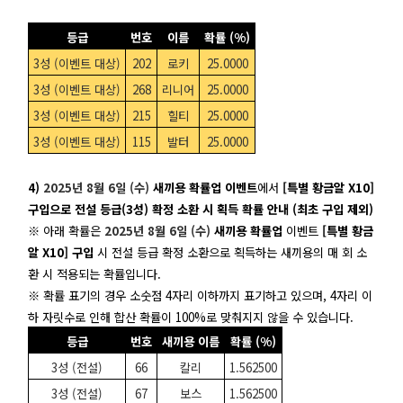
등급
번호
이름
확률 (%)
3성 (이벤트 대상)
202
로키
25.0000
3성 (이벤트 대상)
268
리니어
25.0000
3성 (이벤트 대상)
215
힐티
25.0000
3성 (이벤트 대상)
115
발터
25.0000
4)
2025년 8월 6일 (수)
새끼용 확률업 이벤트
에서
[특별 황금알 X10]
구입으로 전설 등급(3성) 확정 소환 시 획득 확률 안내 (최초 구입 제외)
※ 아래 확률은
2025년 8월 6일 (수)
새끼용 확률업
이벤트
[특별 황금
알 X10] 구입
시 전설 등급 확정 소환으로 획득하는 새끼용의 매 회 소
환 시 적용되는 확률입니다.
※ 확률 표기의 경우 소숫점 4자리 이하까지 표기하고 있으며, 4자리 이
하 자릿수로 인해 합산 확률이 100%로 맞춰지지 않을 수 있습니다.
등급
번호
새끼용 이름
확률 (%)
3성 (전설)
66
칼리
1.562500
3성 (전설)
67
보스
1.562500