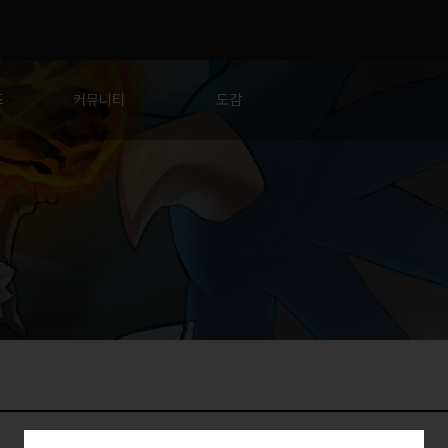
드
커뮤니티
도감
교
자유게시판
캐릭터
팁&노하우
새끼용
건의게시판
아이템
비행단 모집
신의문장
유저대회 홍보
🎊응원 한마당