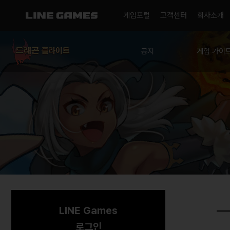
게임포털
고객센터
회사소개
공지
게임 가이
공지사항
드플사관학
이벤트
확률 정보
LINE Games
로그인