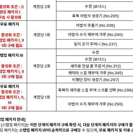
수정 (보너스)
활성화 조건 : 스
계정당 2회
텝업 패키지 I
축복 마법석 생성기 (No.295)
구입 시 활성화
무료 패키지
마법석 추출기 (No.308)
마법석 수치 재부여 가루 (No.290)
 활성화 조건 :
계정당 1회
업 패키지 I, II
빛의 조각 주머니 (No.237)
 1회 구매 필요
수정
텝업 패키지 III
수정 (보너스)
 활성화 조건 :
계정당 2회
새끼용 전설 룬 주문서 (No.312)
업 패키지 I, II
캐릭터 스킬 재부여 가루 (No.345)
 1회 구매 필요
비행단 장비 생성기 (No.297)
무료 패키지
축복의 새끼용 스킬 부여 스크롤 선택 (No.298)
 활성화 조건 :
업 패키지 I, II,
계정당 1회
III
마법석 수치 재부여 가루 (No.290)
 1회 구매 필요
텝업 패키지 안내]
 [스텝업 패키지]는
이전 단계의 패키지 구매 확정 시, 다음 단계의 패키지의 구매가 
당 패키지는
스텝업 패키지 I부터 순차적으로 구매
할 수 있으며
, 무료 패키지 및 이후