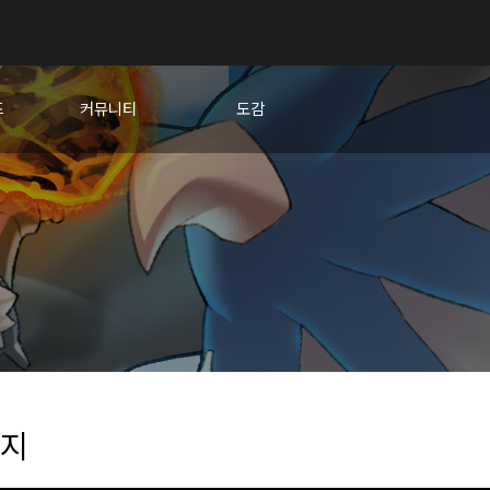
드
커뮤니티
도감
교
자유게시판
캐릭터
팁&노하우
새끼용
건의게시판
아이템
비행단 모집
신의문장
유저대회 홍보
🎊응원 한마당
지