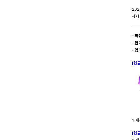
202
자세
- 최
- 업
- 
[신
1. 내
[신