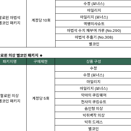
수정 (보너스)
마일리지
마일리지 (보너스)
할로윈 마법석
계정당 10회
별코인 패키지
역병의사슈트
마법석 수치 재부여 가루 (No.290)
마법석 추출기 (No.308)
별코인
할로윈 의상 별코인 패키지 🔹
패키지명
구매제한
상품 구성
수정
수정 (보너스)
마일리지
마일리지 (보너스)
악마의 쿠킹웨어
할로윈 의상
계정당 5회
별코인 패키지
천사의 쿠킹슈트
솜인형 의상
박쥐백작 의상
박쥐 드레스
별코인