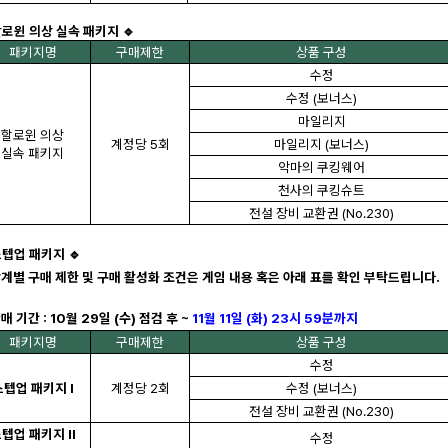
할로윈 의상 실속 패키지 🔹
패키지명
구매제한
상품 구성
수정
수정 (보너스)
마일리지
할로윈 의상
계정당 5회
마일리지 (보너스)
실속 패키지
악마의 쿠킹웨어
천사의 쿠킹슈트
전설 장비 교환권 (No.230)
스텝업 패키지 🔹
단계별 구매 제한 및 구매 활성화 조건은 게임 내용 혹은 아래 표를 확인 부탁드립니다.
매 기간 : 10
월 29일 (수) 점검 후 ~
11
월 11일 (화) 23시 59분까지
패키지명
구매제한
상품 구성
수정
스텝업 패키지 I
계정당 2회
수정 (보너스)
전설 장비 교환권 (No.230)
텝업 패키지 II
수정