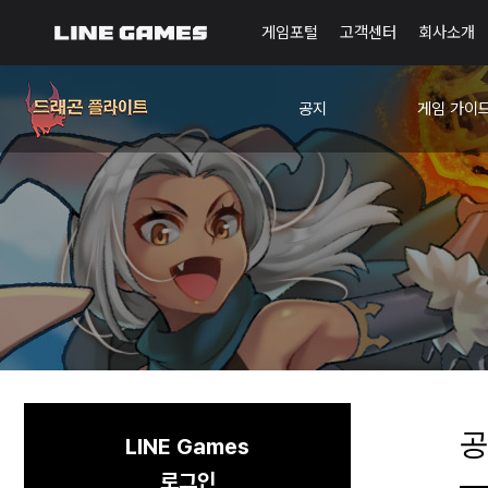
게임포털
고객센터
회사소개
공지
게임 가이
공지사항
드플사관학
이벤트
확률 정보
공
LINE Games
로그인