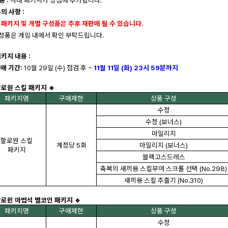
용 :
아래 패키지가 상점에 추가됩니다.
유의 사항 :
본 패키지 및 개별 구성품은 추후 재판매 될 수 있습니다.
구성품은 게임 내에서 확인 부탁드립니다.
패키지 내용 :
판매 기간:
10월 29일 (수) 점검 후 ~
11
월 11일 (화) 23시 59분까지
할로원 스킬 패키지 🔹
패키지명
구매제한
상품 구성
수정
수정 (보너스)
마일리지
할로원 스킬
계정당 5회
마일리지 (보너스)
패키지
블랙고스드레스
축복의 새끼용 스킬부여 스크롤 선택 (No.298)
새끼용 스킬 추출기 (No.310)
 할로윈 마법석 별코인 패키지 🔹
패키지명
구매제한
상품 구성
수정