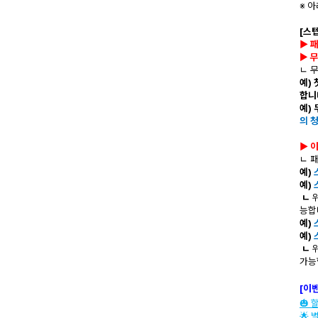
※ 
[스
▶ 
▶
무
ㄴ 
예)
합니
예)
의 
▶ 
ㄴ 
예)
예)
ㄴ
위
능합
예)
예)
ㄴ
위
가능
[이
🎃
🌟